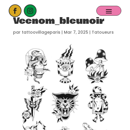
Veenom_bleunoir
ACCUEIL
par
tattoovillageparis
|
Mar 7, 2025
|
Tatoueurs
PROCHAIN EVENT
CANDIDATER
NOS EXPOSANTS
CONTACT
PARTENAIRES