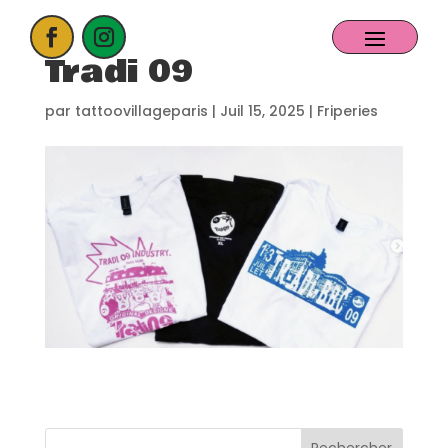
Tradi 09
ACCUEIL
par
tattoovillageparis
|
Juil 15, 2025
|
Friperies
PROCHAIN EVENT
CANDIDATER
NOS EXPOSANTS
CONTACT
PARTENAIRES