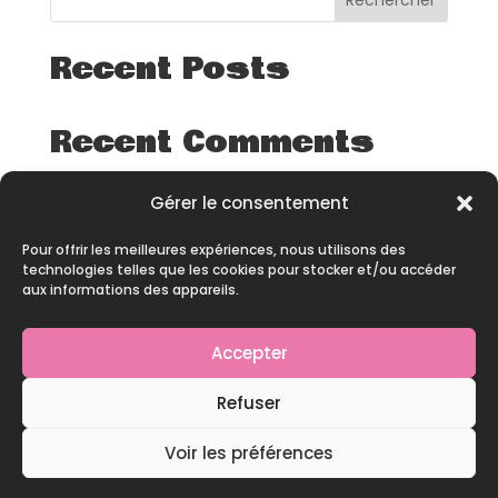
Rechercher
Recent Posts
Recent Comments
Aucun commentaire à afficher.
Gérer le consentement
Pour offrir les meilleures expériences, nous utilisons des
technologies telles que les cookies pour stocker et/ou accéder
aux informations des appareils.
Accepter
© 2026 – All rights reserved – Site développé par
Refuser
Pineapple Squad
Voir les préférences
Contact
|
Mentions Légales