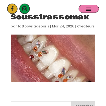
Sousstrassomax
ACCUEIL
par
tattoovillageparis
|
Mar 24, 2026
|
Créateurs
PROCHAIN EVENT
CANDIDATER
NOS EXPOSANTS
CONTACT
PARTENAIRES