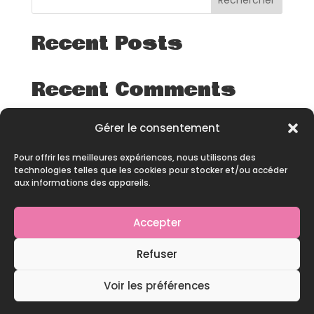
Rechercher
Recent Posts
Recent Comments
Aucun commentaire à afficher.
Gérer le consentement
Pour offrir les meilleures expériences, nous utilisons des
technologies telles que les cookies pour stocker et/ou accéder
aux informations des appareils.
Accepter
© 2026 – All rights reserved – Site développé par
Refuser
Pineapple Squad
Voir les préférences
Contact
|
Mentions Légales