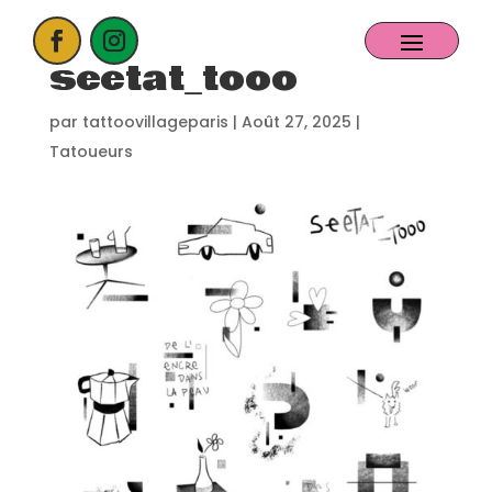
seetat_tooo
ACCUEIL
par
tattoovillageparis
|
Août 27, 2025
|
Tatoueurs
PROCHAIN EVENT
CANDIDATER
NOS EXPOSANTS
CONTACT
PARTENAIRES