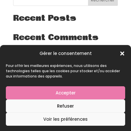
Rechercher
Recent Posts
Recent Comments
Aucun commentaire à afficher.
Gérer le consentement
Pour offrir les meilleures expériences, nous utilisons des
technologies telles que les cookies pour stocker et/ou accéder
aux informations des appareils.
Accepter
© 2026 – All rights reserved – Site développé par
Refuser
Pineapple Squad
Voir les préférences
Contact
|
Mentions Légales