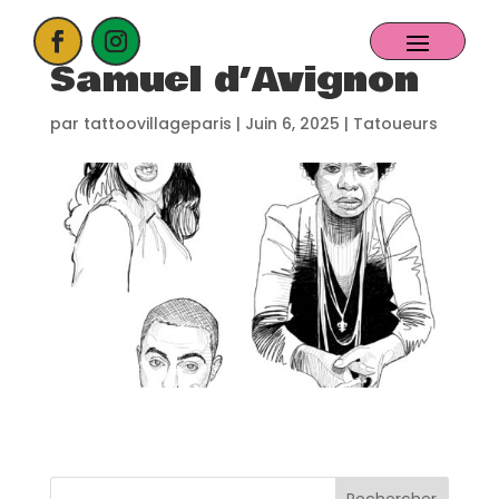
Samuel d’Avignon
ACCUEIL
par
tattoovillageparis
|
Juin 6, 2025
|
Tatoueurs
PROCHAIN EVENT
CANDIDATER
NOS EXPOSANTS
CONTACT
PARTENAIRES