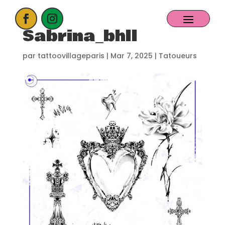
Sabrina_bhll
ACCUEIL
par
tattoovillageparis
|
Mar 7, 2025
|
Tatoueurs
PROCHAIN EVENT
CANDIDATER
NOS EXPOSANTS
CONTACT
PARTENAIRES