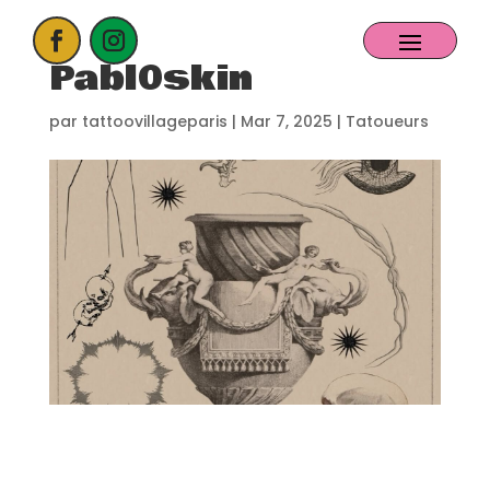
Pabl0skin
ACCUEIL
par
tattoovillageparis
|
Mar 7, 2025
|
Tatoueurs
PROCHAIN EVENT
CANDIDATER
NOS EXPOSANTS
CONTACT
PARTENAIRES