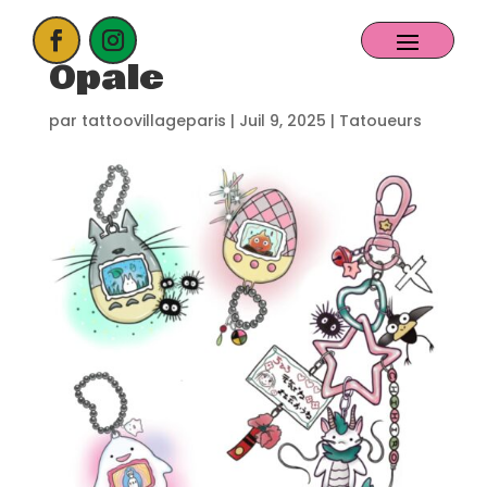
Opale
ACCUEIL
par
tattoovillageparis
|
Juil 9, 2025
|
Tatoueurs
PROCHAIN EVENT
CANDIDATER
NOS EXPOSANTS
CONTACT
PARTENAIRES