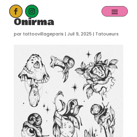
Onirma
ACCUEIL
par
tattoovillageparis
|
Juil 9, 2025
|
Tatoueurs
PROCHAIN EVENT
CANDIDATER
NOS EXPOSANTS
CONTACT
PARTENAIRES