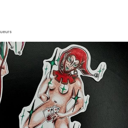
ueurs
VENT
NTS
S