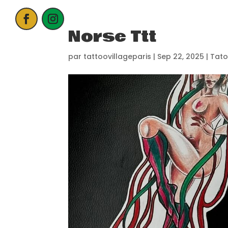
Norse Ttt
ACCUEIL
par
tattoovillageparis
|
Sep 22, 2025
|
Tato
PROCHAIN E
CANDIDATER
NOS EXPOSA
CONTACT
PARTENAIRE