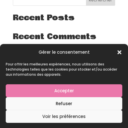
Rechercher
Recent Posts
Recent Comments
Aucun commentaire à afficher.
Gérer le consentement
Pour offrir les meilleures expériences, nous utilisons des
technologies telles que les cookies pour stocker et/ou accéder
aux informations des appareils.
Accepter
© 2026 – All rights reserved – Site développé par
Refuser
Pineapple Squad
Voir les préférences
Contact
|
Mentions Légales