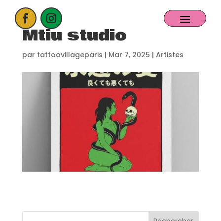
Mtiu studio
ACCUEIL
par
tattoovillageparis
|
Mar 7, 2025
|
Artistes
PROCHAIN EVENT
CANDIDATER
NOS EXPOSANTS
CONTACT
PARTENAIRES