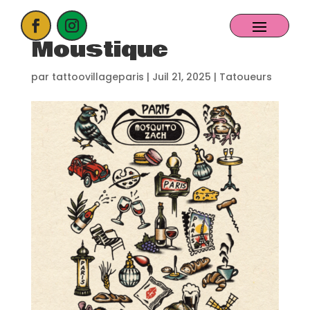
Moustique
ACCUEIL
par
tattoovillageparis
|
Juil 21, 2025
|
Tatoueurs
PROCHAIN EVENT
CANDIDATER
NOS EXPOSANTS
CONTACT
PARTENAIRES