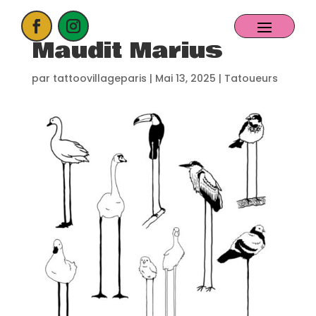
Maudit Marius
ACCUEIL
par
tattoovillageparis
|
Mai 13, 2025
|
Tatoueurs
PROCHAIN EVENT
CANDIDATER
NOS EXPOSANTS
CONTACT
PARTENAIRES