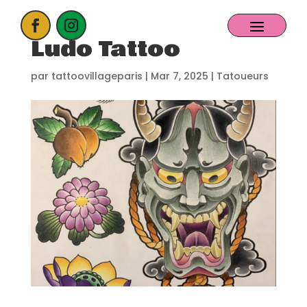
Ludo Tattoo
ACCUEIL
par
tattoovillageparis
|
Mar 7, 2025
|
Tatoueurs
PROCHAIN EVENT
CANDIDATER
NOS EXPOSANTS
CONTACT
PARTENAIRES