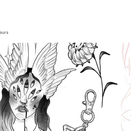
eurs
VENT
NTS
S