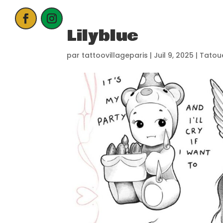
Lilyblue
ACCUEIL
par
tattoovillageparis
|
Juil 9, 2025
|
Tatou
PROCHAIN E
CANDIDATER
NOS EXPOSA
CONTACT
PARTENAIRE