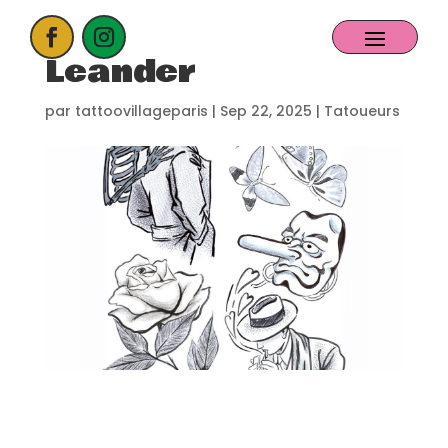
Leander
ACCUEIL
par
tattoovillageparis
|
Sep 22, 2025
|
Tatoueurs
PROCHAIN EVENT
CANDIDATER
NOS EXPOSANTS
CONTACT
PARTENAIRES