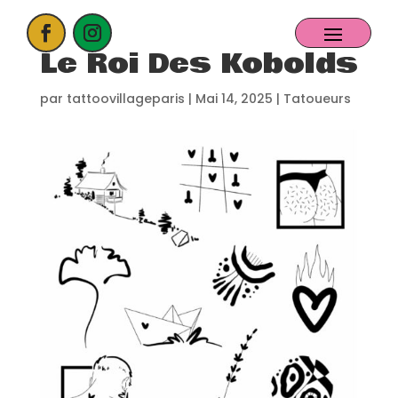
Le Roi Des Kobolds
ACCUEIL
par
tattoovillageparis
|
Mai 14, 2025
|
Tatoueurs
PROCHAIN EVENT
CANDIDATER
NOS EXPOSANTS
CONTACT
PARTENAIRES