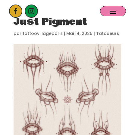
Just Pigment
ACCUEIL
par
tattoovillageparis
|
Mai 14, 2025
|
Tatoueurs
PROCHAIN EVENT
CANDIDATER
NOS EXPOSANTS
CONTACT
PARTENAIRES