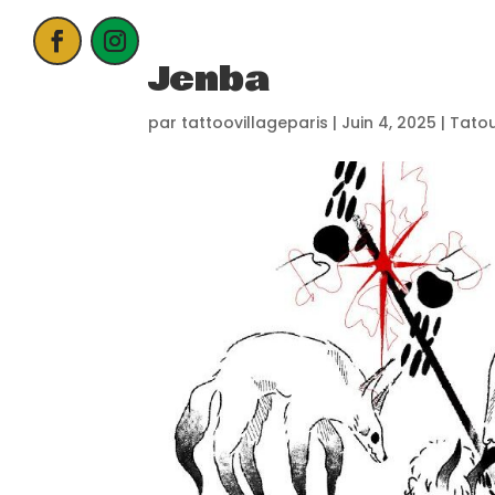
Jenba
ACCUEIL
par
tattoovillageparis
|
Juin 4, 2025
|
Tato
PROCHAIN E
CANDIDATER
NOS EXPOSA
CONTACT
PARTENAIRE