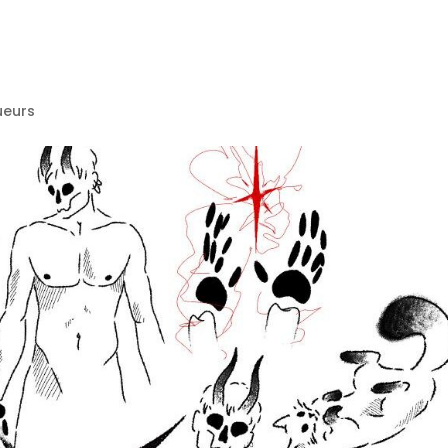
ueurs
VENT
NTS
S