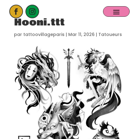
Hooni.ttt
ACCUEIL
par
tattoovillageparis
|
Mar 11, 2026
|
Tatoueurs
PROCHAIN EVENT
CANDIDATER
NOS EXPOSANTS
CONTACT
PARTENAIRES