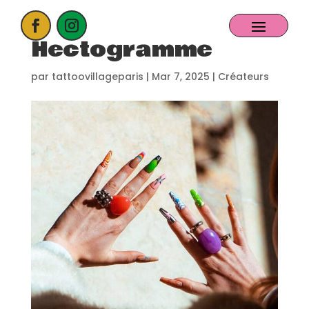
Hectogramme
ACCUEIL
par
tattoovillageparis
|
Mar 7, 2025
|
Créateurs
PROCHAIN EVENT
CANDIDATER
NOS EXPOSANTS
CONTACT
PARTENAIRES