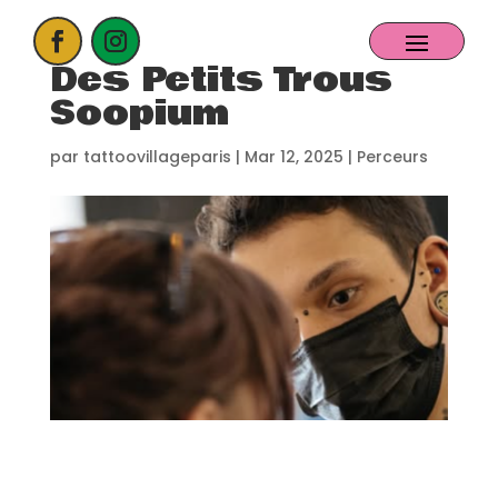
Des Petits Trous
Soopium
ACCUEIL
par
tattoovillageparis
|
Mar 12, 2025
|
Perceurs
PROCHAIN EVENT
CANDIDATER
NOS EXPOSANTS
CONTACT
PARTENAIRES