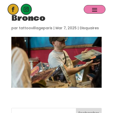
Bronco
ACCUEIL
par
tattoovillageparis
|
Mar 7, 2025
|
Disquaires
PROCHAIN EVENT
CANDIDATER
NOS EXPOSANTS
CONTACT
PARTENAIRES