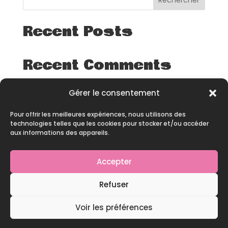
Rechercher
Recent Posts
Recent Comments
Aucun commentaire à afficher.
Gérer le consentement
Pour offrir les meilleures expériences, nous utilisons des
technologies telles que les cookies pour stocker et/ou accéder
aux informations des appareils.
Accepter
© 2026 – All rights reserved – Site développé par
Refuser
Pineapple Squad
Voir les préférences
Contact
|
Mentions Légales