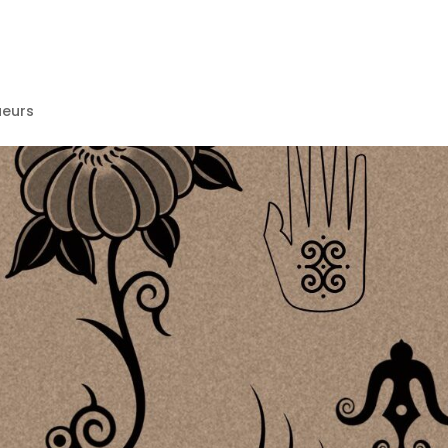
ueurs
VENT
NTS
S