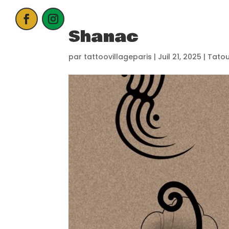
Shanac
ACCUEIL
par
tattoovillageparis
|
Juil 21, 2025
|
Tato
PROCHAIN E
CANDIDATER
NOS EXPOSA
CONTACT
PARTENAIRE